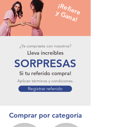
¡
R
e
f
i
e
r
e
G
a
n
a
y
!
¿Ya compraste con nosotros?
Lleva increíbles
SORPRESAS
Si tu referido compra!
Aplican términos y condiciones.
Registrar referido
Comprar por categoría