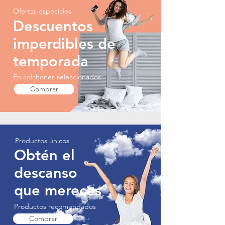
Ofertas especiales
Descuentos
imperdibles de
temporada
En colchones seleccionados
Comprar
Productos únicos
Obtén el
descanso
que mereces
Productos recomendados
Comprar