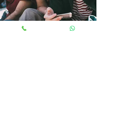
Contacto
TUCOLCHON.COM KENNEDY
CRA 79 N° 42 F - 40 SUR B. Kennedy
BOGOTÁ
Lunes a Sabado:
11:00 am - 7:00pm
Domingo:
11:00 am - 5:30pm
Línea de Atencion:
318 7858754
TUCOLCHON.COM CC SANTA FE
CALLE 185 N° 45 - 03 LOCAL N2-136 BOGOTÁ
Lunes a jueves:
11:00 am - 8:00 pm
Viernes y Sabado
11:00 am - 9:00 pm
Domingos y festivos:
11:00 am - 7:00 pm
Líneas de Atención:
315 9034503
TUCOLCHON.COM CC ECOPLAZA
CRA 3 N° 15 A - 57 LOCAL 100A